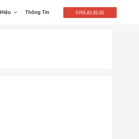
 Hiệu
Thông Tin
0765.82.82.82