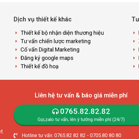
Dịch vụ thiết kế khác
Tư
Thiết kế bộ nhận diện thương hiệu
Tư vấn chiến lược marketing
Cố vấn Digital Marketing
Đăng ký google maps
Thiết kế đồ hoạ
Liên hệ tư vấn & báo giá miễn phí
0765.82.82.82
Gọi,zalo tư vấn, lên ý tưởng miễn phí (24/7)
ệt
Hotline tư vấn: 0765.82 82 82 - 0705.80 80 80