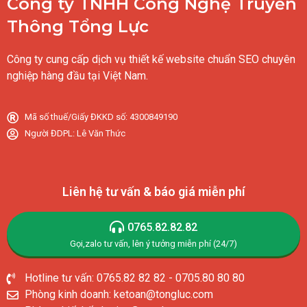
Công ty TNHH Công Nghệ Truyền
Thông Tổng Lực
Công ty cung cấp dịch vụ thiết kế website chuẩn SEO chuyên
nghiệp hàng đầu tại Việt Nam.
Mã số thuế/Giấy ĐKKD số: 4300849190
Người ĐDPL: Lê Văn Thức
Liên hệ tư vấn & báo giá miễn phí
0765.82.82.82
Gọi,zalo tư vấn, lên ý tưởng miễn phí (24/7)
Hotline tư vấn: 0765.82 82 82 - 0705.80 80 80
Phòng kinh doanh: ketoan@tongluc.com