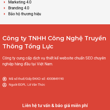
Marketing 4.0
Branding 4.0
Bảo hộ thương hiệu
Công ty TNHH Công Nghệ Truyền
Thông Tổng Lực
Công ty cung cấp dịch vụ thiết kế website chuẩn SEO chuyên
nghiệp hàng đầu tại Việt Nam.
Mã số thuế/Giấy ĐKKD số: 4300849190
Người ĐDPL: Lê Văn Thức
Liên hệ tư vấn & báo giá miễn phí