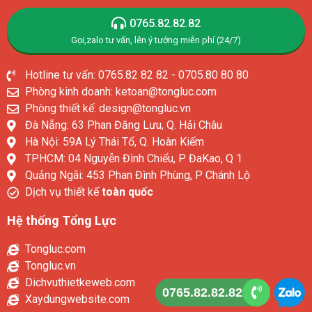
0765.82.82.82
Gọi,zalo tư vấn, lên ý tưởng miễn phí (24/7)
Hotline tư vấn: 0765.82 82 82 - 0705.80 80 80
Phòng kinh doanh: ketoan@tongluc.com
Phòng thiết kế: design@tongluc.vn
Đà Nẵng: 63 Phan Đăng Lưu, Q. Hải Châu
Hà Nội: 59A Lý Thái Tổ, Q. Hoàn Kiếm
TPHCM: 04 Nguyễn Đình Chiểu, P ĐaKao, Q 1
Quảng Ngãi: 453 Phan Đình Phùng, P Chánh Lộ
Dịch vụ thiết kế
toàn quốc
Hệ thống Tổng Lực
Tongluc.com
Tongluc.vn
Dichvuthietkeweb.com
0765.82.82.82
Xaydungwebsite.com